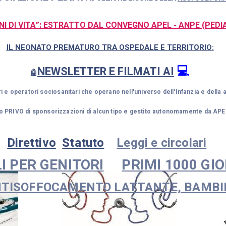
ORNI DI VITA”: ESTRATTO DAL CONVEGNO APEL - ANPE (PEDI
IL NEONATO PREMATURO TRA OSPEDALE E TERRITORIO
:
💻
NEWSLETTER E FILMATI AI
🤖
ri e operatori sociosanitari che operano nell'universo dell'Infanzia e dell
to PRIVO di sponsorizzazioni di alcun tipo e gestito autonomamente da APE
Direttivo
Statuto
Leggi e circolari
I PER GENITORI
PRIMI 1000 GIO
TISOFFOCAMENTO LATTANTE, BAMBIN