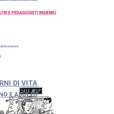
ATRI E PEDAGOGISTI INSIEME)
a adolescenza.
L
RNI DI VITA
O E ADULTO