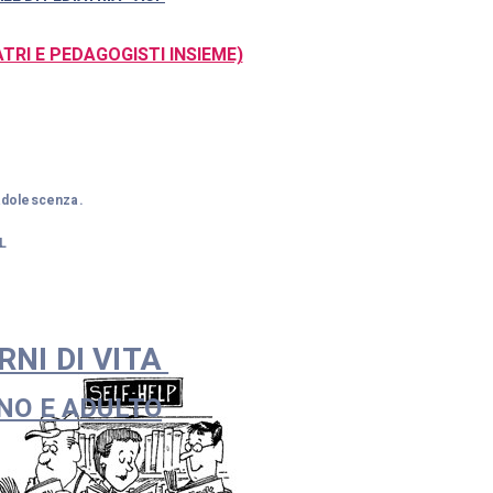
ATRI E PEDAGOGISTI INSIEME)
a adolescenza.
L
RNI DI VITA
O E ADULTO