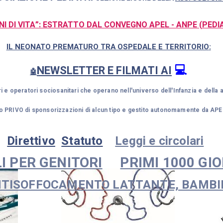
ORNI DI VITA”: ESTRATTO DAL CONVEGNO APEL - ANPE (PEDI
IL NEONATO PREMATURO TRA OSPEDALE E TERRITORIO
:
💻
NEWSLETTER E FILMATI AI
🤖
ri e operatori sociosanitari che operano nell'universo dell'Infanzia e dell
to PRIVO di sponsorizzazioni di alcun tipo e gestito autonomamente da APE
Direttivo
Statuto
Leggi e circolari
I PER GENITORI
PRIMI 1000 GIO
TISOFFOCAMENTO LATTANTE, BAMBIN